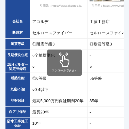
引用元：https://www.akorude.jp/
引用元：https://www.kudou-
会社名
アコルデ
工藤工務店
断熱材
セルロースファイバー
セルロースファイバ
耐震等級
◎耐震等級3
◎耐震等級3
長期優良住宅
○全棟標準化
-
ZEHビルダー
○
○
認定登録店
スクロールできます
断熱性能
◎6等級
○5等級
気密(c値)
○0.4以下
-
地盤保証
最高5,000万円保証期間20年
35年
白アリ保証
最長20年
-
防水工事施工
10年
-
保証