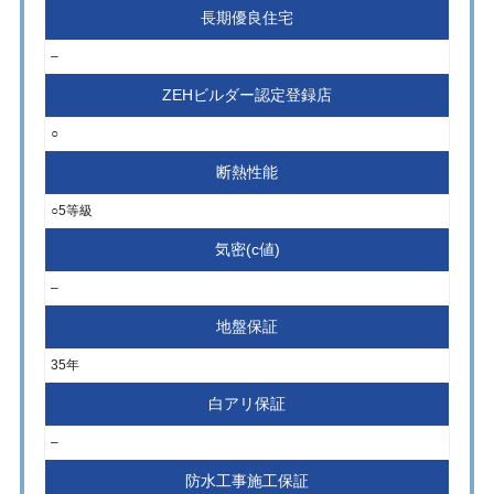
長期優良住宅
–
ZEHビルダー認定登録店
○
断熱性能
○5等級
気密(c値)
–
地盤保証
35年
白アリ保証
–
防水工事施工保証