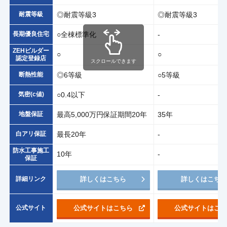
耐震等級
◎耐震等級3
◎耐震等級3
長期優良住宅
○全棟標準化
-
ZEHビルダー
○
○
認定登録店
スクロールできます
断熱性能
◎6等級
○5等級
気密(c値)
○0.4以下
-
地盤保証
最高5,000万円保証期間20年
35年
白アリ保証
最長20年
-
防水工事施工
10年
-
保証
詳細リンク
詳しくはこちら
詳しくはこち
公式サイト
公式サイトはこちら
公式サイトはこ