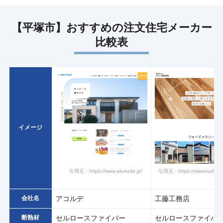
【平塚市】おすすめの注文住宅メーカー
比較表
イメージ
引用元：https://www.akorude.jp/
引用元：https://www.kudou-
会社名
アコルデ
工藤工務店
断熱材
セルロースファイバー
セルロースファイバ