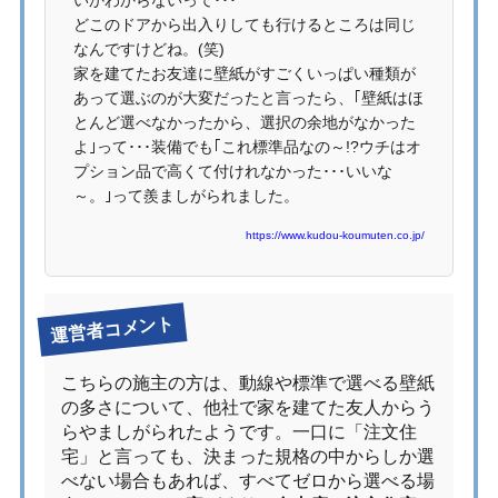
どこのドアから出入りしても行けるところは同じ
なんですけどね。(笑)
家を建てたお友達に壁紙がすごくいっぱい種類が
あって選ぶのが大変だったと言ったら、｢壁紙はほ
とんど選べなかったから、選択の余地がなかった
よ｣って･･･装備でも｢これ標準品なの～!?ウチはオ
プション品で高くて付けれなかった･･･いいな
～。｣って羨ましがられました。
https://www.kudou-koumuten.co.jp/
運営者コメント
こちらの施主の方は、動線や標準で選べる壁紙
の多さについて、他社で家を建てた友人からう
らやましがられたようです。一口に「注文住
宅」と言っても、決まった規格の中からしか選
べない場合もあれば、すべてゼロから選べる場