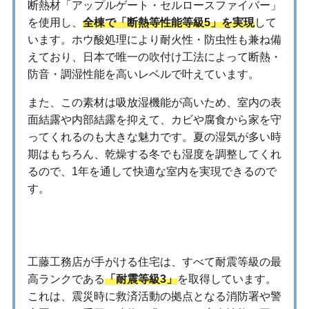
断熱材「アップルゲート・セルロースファイバー」
を使用し、
全棟で「断熱等性能等級5」を実現
して
います。ホウ酸処理により耐火性・防虫性も兼ね備
えており、日本で唯一の吹付け工法によって断熱・
防音・調湿性能を高いレベルで叶えています。
また、この素材は吸放湿機能が高いため、室内の表
面結露や内部結露を抑えて、カビや腐食から家を守
ってくれるのも大きな魅力です。夏の湿気が多い時
期はもちろん、乾燥する冬でも湿度を調整してくれ
るので、1年を通して快適な室内を実現できるので
す。
地震に強い家づくり
工藤工務店が手がける住宅は、すべて耐震等級の最
高ランクである
「耐震等級3」
を取得しています。​
これは、震災時に救済活動の拠点となる消防署や警