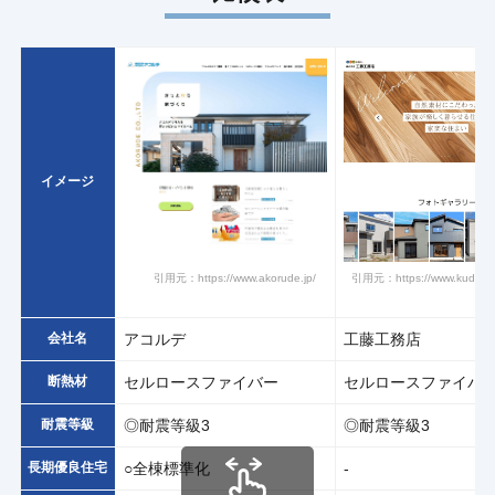
イメージ
引用元：https://www.akorude.jp/
引用元：https://www.kudou-
会社名
アコルデ
工藤工務店
断熱材
セルロースファイバー
セルロースファイバ
耐震等級
◎耐震等級3
◎耐震等級3
長期優良住宅
○全棟標準化
-