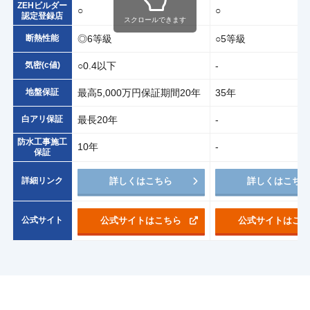
ZEHビルダー
○
○
認定登録店
スクロールできます
断熱性能
◎6等級
○5等級
気密(c値)
○0.4以下
-
地盤保証
最高5,000万円保証期間20年
35年
白アリ保証
最長20年
-
防水工事施工
10年
-
保証
詳細リンク
詳しくはこちら
詳しくはこち
公式サイト
公式サイトはこちら
公式サイトはこ