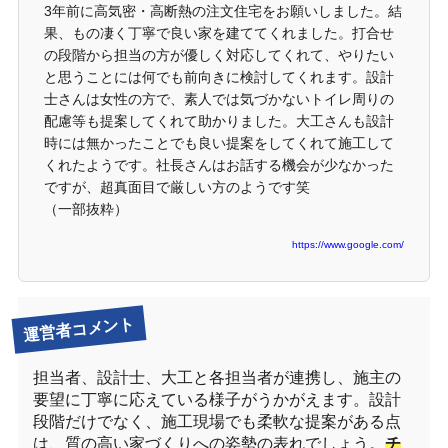
3年前に高気密・高断熱の注文住宅をお願いしました。結
果、もの凄く丁寧で良い家を建ててくれました。打合せ
の段階から担当の方が優しく対応してくれて、やりたい
と思うことには何でも前向きに検討してくれます。設計
士さんは女性の方で、素人では気づかないトイレ周りの
配慮等も提案してくれて助かりました。大工さんも設計
時には無かったことでも良い提案をしてくれて施工して
くれたようです。社長さんはお話する機会が少なかった
ですが、超真面目で厳しい方のようです笑
（一部抜粋）
https://www.google.com/
運営者コメント
担当者、設計士、大工と各担当者が連携し、施主の
要望に丁寧に応えている様子がうかがえます。設計
段階だけでなく、施工現場でも柔軟な提案がある点
は、質の高い家づくりへの姿勢の表れでしょう。
チ