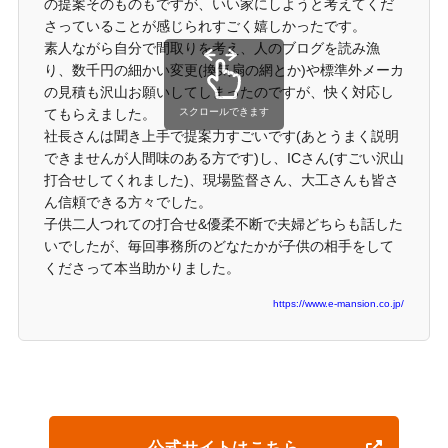
の提案そのものもですが、いい家にしようと考えてくだ
さっていることが感じられすごく嬉しかったです。
素人ながら自分で間取りを考え、人のブログを読み漁
り、数千円の細かい変更(換気扇の網とか)や標準外メーカ
の見積も沢山お願いしてしまったのですが、快く対応し
てもらえました。
スクロールできます
社長さんは聞き上手で提案力すごいです(あとうまく説明
できませんが人間味のある方です)し、ICさん(すごい沢山
打合せしてくれました)、現場監督さん、大工さんも皆さ
ん信頼できる方々でした。
子供二人つれての打合せ&優柔不断で夫婦どちらも話した
いでしたが、毎回事務所のどなたかが子供の相手をして
くださって本当助かりました。
https://www.e-mansion.co.jp/
公式サイトはこちら